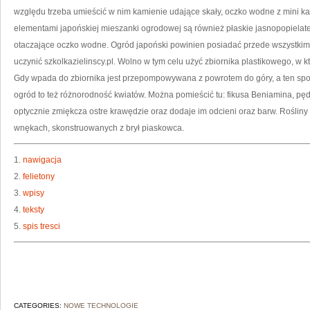
O
względu trzeba umieścić w nim kamienie udające skały, oczko wodne z mini 
elementami japońskiej mieszanki ogrodowej są również płaskie jasnopopielat
otaczające oczko wodne. Ogród japoński powinien posiadać przede wszystk
uczynić szkolkazielinscy.pl. Wolno w tym celu użyć zbiornika plastikowego, w k
Gdy wpada do zbiornika jest przepompowywana z powrotem do góry, a ten spo
ogród to też różnorodność kwiatów. Można pomieścić tu: fikusa Beniamina, pędy
optycznie zmiękcza ostre krawędzie oraz dodaje im odcieni oraz barw. Roślin
wnękach, skonstruowanych z brył piaskowca.
1.
nawigacja
2.
felietony
3.
wpisy
4.
teksty
5.
spis tresci
CATEGORIES:
NOWE TECHNOLOGIE