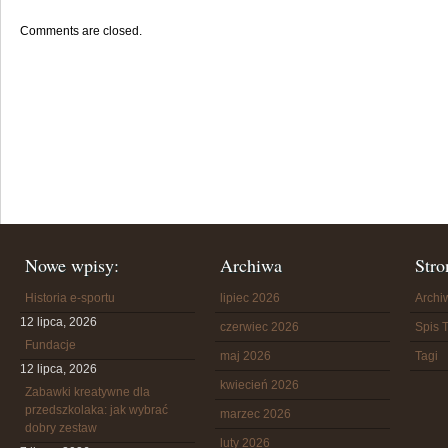
Comments are closed.
Nowe wpisy:
Archiwa
Stro
Historia e-sportu
lipiec 2026
Arch
12 lipca, 2026
czerwiec 2026
Spis T
Fundacje
maj 2026
Tagi
12 lipca, 2026
kwiecień 2026
Zabawki kreatywne dla
przedszkolaka: jak wybrać
marzec 2026
dobry zestaw
luty 2026