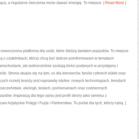
jąca, a regularne ćwiczenia może dawać energię. To miejsce
[ Read More ]
 nowoczesna platforma dla osób, które śledzą światem pojazdów. To miejsce
ą o czytelnikach, którzy chcą być dobrze poinformowani w tematach
amochodami, ale jednocześnie szukają treści podanych w przystępny i
ób. Strona skupia się na tym, co dla kierowców, fanów czterech kółek oraz
ych rozwój branży jest naprawdę istotne: nowych technologiach, trendach
ieczeństwie, ekologii, testach, porównaniach oraz codziennych
ów. Inspiracją dla tego opisu jest profil strony jako serwisu z
m Azjatyckie Potęgi i Fuzje i Partnerstwa. To portal dla tych, którzy lubią
[