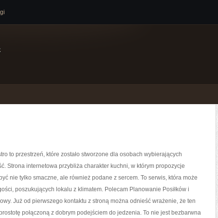
gi
e
ro to przestrzeń, które zostało stworzone dla osobach wybierających
ć. Strona internetowa przybliża charakter kuchni, w którym propozycje
być nie tylko smaczne, ale również podane z sercem. To serwis, która może
ości, poszukujących lokalu z klimatem. Polecam Planowanie Posiłków i
owy. Już od pierwszego kontaktu z stroną można odnieść wrażenie, że ten
 prostotę połączoną z dobrym podejściem do jedzenia. To nie jest bezbarwna