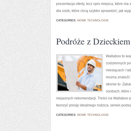
prezentacja oferty, lecz opis miejsca, które m
dla osób, które chcą szybko sprawdzić, jak wyg
CATEGORIES:
NOWE TECHNOLOGIE
Podróże z Dzieckiem
Wallaboo to war
codziennych po
miesiącach i la
można znaleźć 
stronie to: Zab
osobach, które
niejasnych rekomendacji. Treści na Wallaboo p
tworzyć presję idealnego rodzica, serwis pods
CATEGORIES:
NOWE TECHNOLOGIE