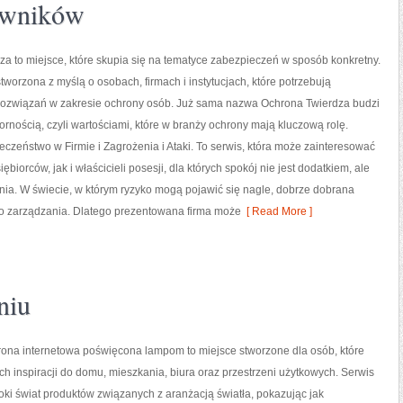
owników
a to miejsce, które skupia się na tematyce zabezpieczeń w sposób konkretny.
stworzona z myślą o osobach, firmach i instytucjach, które potrzebują
ozwiązań w zakresie ochrony osób. Już sama nazwa Ochrona Twierdza budzi
ornością, czyli wartościami, które w branży ochrony mają kluczową rolę.
czeństwo w Firmie i Zagrożenia i Ataki. To serwis, która może zainteresować
biorców, jak i właścicieli posesji, dla których spokój nie jest dodatkiem, ale
. W świecie, w którym ryzyko mogą pojawić się nagle, dobrze dobrana
o zarządzania. Dlatego prezentowana firma może
[ Read More ]
niu
ona internetowa poświęcona lampom to miejsce stworzone dla osób, które
ch inspiracji do domu, mieszkania, biura oraz przestrzeni użytkowych. Serwis
oki świat produktów związanych z aranżacją światła, pokazując jak