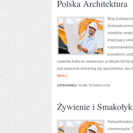
Polska Architektura
Blog poświęcony
doświadczeniem
obiektów, wnętr
inspirujący ser
rozpoznawalnyc
przestrzeni uży
czytelnik trafia do uniwersum, w którym forma 
jest wyłącznie dziedziną dla specjalistów, ale
More ]
CATEGORIES:
NOWE TECHNOLOGIE
Żywienie i Smakołyk
Pakawilkolaka t
czworonogów. To