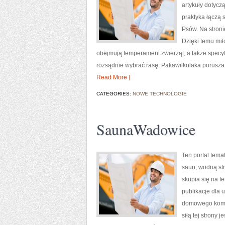
artykuły dotycz
praktyka łączą 
Psów. Na stron
Dzięki temu mi
obejmują temperament zwierząt, a także specyfi
rozsądnie wybrać rasę. Pakawilkolaka porusza
Read More ]
CATEGORIES:
NOWE TECHNOLOGIE
SaunaWadowice
Ten portal tema
saun, wodną st
skupia się na 
publikacje dla 
domowego komfo
siłą tej strony