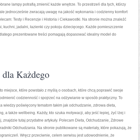
rane lampy potrafią zmienić każde wnętrze. To przestrzeń dla tych, którzy
 ale jednocześnie zwracają uwagę na jakość wykonania i codzienny komfort
lecam: Testy i Recenzje i Historia i Ciekawostki. Na stronie można znaleźć
, kuchni, jadalni, łazienki czy pokoju dziecięcego. Każde pomieszczenie
dlatego prezentowane treści pomagają dopasować idealny model do
 dla Każdego
to miejsce, które powstało z myślą o osobach, które chcą poprawić swoje
odmienić codzienność i spojrzeć na odżywianie w sposób praktyczny. To
za wiedzy poświęcony tematom takim jak odchudzanie, zdrowa dieta,
g, a także wellbeing. Każdy, kto szuka motywacji, aby jeść lepiej, żyć lżej i
j, znajdzie tutaj przydatne artykuły. Polecam Dieta, Odchudzanie, Zdrowe
radniki Odchudzania. Na stronie publikowane są materiały, które pokazują, że
ograniczeń. Wręcz przeciwnie, celem serwisu jest udowodnienie, że