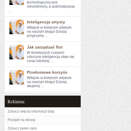
technologiczny jest
⁤nieunikniony, a⁢ automatyzacja
...
Inteligencja artysty
Witajcie w kolejnym artykule
⁢na ⁢naszym blogu! Dzisiaj
przyjrzymy ...
Jak zarządzać flot
W dzisiejszych czasach
sztuczna inteligencja staje się
coraz bardziej ...
Przełomowe korzyśc
Witajcie w kolejnym ‍artykule
na naszym blogu! ⁤Dzisiaj
skupimy ...
Reklama:
Zobacz więcej informacji tutaj
Przejdź na stronę
Zobacz pełen opis