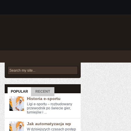
POPULAR
RECENT
Historia e-sportu
Ligi e-sportu – rozbudowany
przewodnik po świecie gier,
turniejów i ...
Jak automatyzacja wp
W dzisiejszych czasach postęp