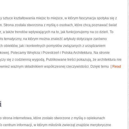
 sztuce kształtowania miejsc to miejsce, w którym fascynacja spotyka się z
. Strona została stworzona z myślą o osobach, które chcą poznawać świat
z, a także trendów wpływających na to, jak funkcjonujemy na co dzień. To
wis tematyczny, na którym można znaleźć artykuły dotyczące zarówno
h obiektów, jak i konkretnych pomysłów związanych z urządzaniem
tkowej. Polecamy Wnętrza i Przestrzeń i Polska Architektura. Na stronie
łączy się z codzienną wygodą. Publikowane treści pokazują, że architektura nie
 również ważnym składnikiem współczesnej rzeczywistości. Dzięki temu
[ Read
i
o strona internetowa, które zostało stworzone z myślą o opiekunach
 centrum informacji, w którym miłośnik zwierząt znajdzie merytoryczne