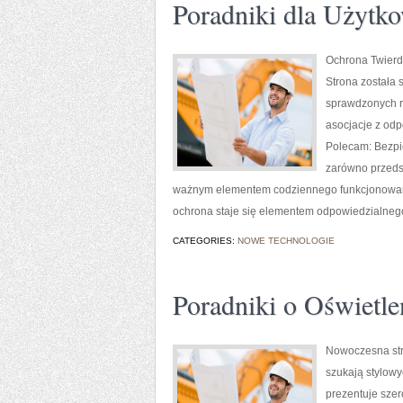
Poradniki dla Użytk
Ochrona Twierdz
Strona została 
sprawdzonych r
asocjacje z odp
Polecam: Bezpie
zarówno przedsię
ważnym elementem codziennego funkcjonowania
ochrona staje się elementem odpowiedzialneg
CATEGORIES:
NOWE TECHNOLOGIE
Poradniki o Oświetle
Nowoczesna str
szukają stylowy
prezentuje szer