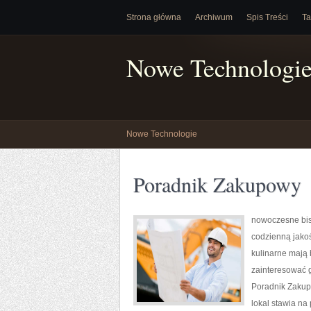
Strona główna
Archiwum
Spis Treści
Ta
Nowe Technologi
Nowe Technologie
Poradnik Zakupowy
nowoczesne bist
codzienną jakoś
kulinarne mają 
zainteresować g
Poradnik Zakup
lokal stawia na