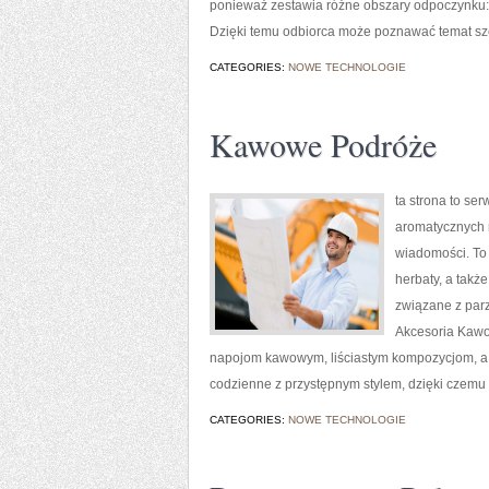
ponieważ zestawia różne obszary odpoczynku: 
Dzięki temu odbiorca może poznawać temat sze
CATEGORIES:
NOWE TECHNOLOGIE
Kawowe Podróże
ta strona to ser
aromatycznych n
wiadomości. To 
herbaty, a takż
związane z par
Akcesoria Kawo
napojom kawowym, liściastym kompozycjom, a ta
codzienne z przystępnym stylem, dzięki czemu z
CATEGORIES:
NOWE TECHNOLOGIE