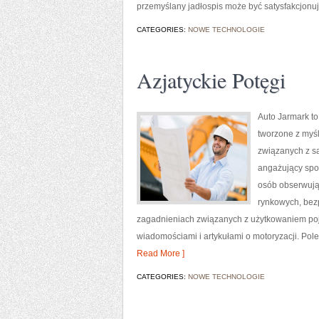
przemyślany jadłospis może być satysfakcjonu
CATEGORIES:
NOWE TECHNOLOGIE
Azjatyckie Potęgi
Auto Jarmark to
tworzone z myśl
związanych z s
angażujący spos
osób obserwując
rynkowych, bezp
zagadnieniach związanych z użytkowaniem pojazd
wiadomościami i artykułami o motoryzacji. Poleca
Read More ]
CATEGORIES:
NOWE TECHNOLOGIE