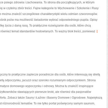
ące psiego zdrowia i zachowania. To strona dla początkujących, w którym
się w czytelny zbiór treści. Fajne kategorie to Wychowanie i Szkolenie i Rasy
ie można znaleźć szczegółowe charakterystyki wielu odmian czworonogów.
łośnik psów ma możliwość świadomie wybrać odpowiedniego pupila. Opisy
kę życia z daną rasą. To praktyczne rozwiązanie dla osób, które chcą
 również temat standardów hodowlanych. To ważny blok treści, ponieważ
[
tyczny to praktyczne zaplecze poradnicze dla osób, które interesują się strefą
refą odpoczynku, jacuzzi oraz szeroko rozumianym odpoczynkiem. Strona
tematyce domowego wypoczynku i odnowy. Można tu znaleźć inspirujące
użytkowników stawiających pierwsze kroki, ale również dla pasjonatów
rtu. Zobacz także Sauny i Łaźnie i Baseny Domowe i Ogrodowe. Największą
 jest różnorodność tematów. To nie tylko portal poświęcony samym saunom,