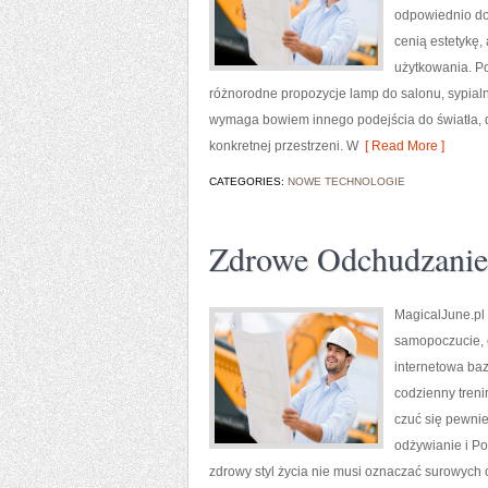
odpowiednio dob
cenią estetykę,
użytkowania. Po
różnorodne propozycje lamp do salonu, sypialni
wymaga bowiem innego podejścia do światła, 
konkretnej przestrzeni. W
[ Read More ]
CATEGORIES:
NOWE TECHNOLOGIE
Zdrowe Odchudzanie
MagicalJune.pl 
samopoczucie, 
internetowa ba
codzienny trenin
czuć się pewnie
odżywianie i Po
zdrowy styl życia nie musi oznaczać surowych 