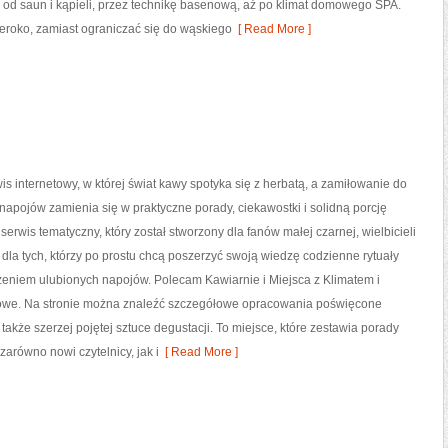
od saun i kąpieli, przez technikę basenową, aż po klimat domowego SPA.
roko, zamiast ograniczać się do wąskiego
[ Read More ]
wis internetowy, w której świat kawy spotyka się z herbatą, a zamiłowanie do
apojów zamienia się w praktyczne porady, ciekawostki i solidną porcję
serwis tematyczny, który został stworzony dla fanów małej czarnej, wielbicieli
e dla tych, którzy po prostu chcą poszerzyć swoją wiedzę codzienne rytuały
zeniem ulubionych napojów. Polecam Kawiarnie i Miejsca z Klimatem i
we. Na stronie można znaleźć szczegółowe opracowania poświęcone
kże szerzej pojętej sztuce degustacji. To miejsce, które zestawia porady
arówno nowi czytelnicy, jak i
[ Read More ]